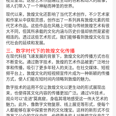
视觉呈现。这些艺术作品通过生动的色彩和动人的故事，
将人们带入了一个神秘而神圣的世界。
现代以来，敦煌文化还影响了当代艺术创作，不少艺术家
和作家从中获取灵感，创作出了一系列具有敦煌元素的现
代艺术作品。这些作品在风格上可能与传统敦煌艺术有很
大不同，但其所承载的文化内涵与历史价值却依然是紧密
相连的。透过这些艺术形式，我们能够看到敦煌文化在当
代社会的延续和发展。
三、数字时代下的敦煌文化传播
在现代科技飞速发展的背景下，敦煌文化的传播方式也在
不断变化。通过数字技术，敦煌的艺术作品被更广泛地分
享和传播，吸引了更多年轻人的关注。在社交媒体、短视
频平台上，敦煌文化的短视频宣传片成为一种新颖的传播
方式，使人们能在短时间内领略到敦煌的魅力。
数字技术的运用不仅让敦煌文化以更生动的形式展现出
来，也使得其文化内容的传播更加广泛。通过VR技术，
观众可以“走进”莫高窟，身临其境地感受这一伟大艺术的
魅力。此外，像数字文物复原、线上展览等形式，使每个
人都能够在家中探索世界的文化瑰宝。这样的新形式不仅
激发了公众的文化自信，也使更多的人对敦煌文化产生了