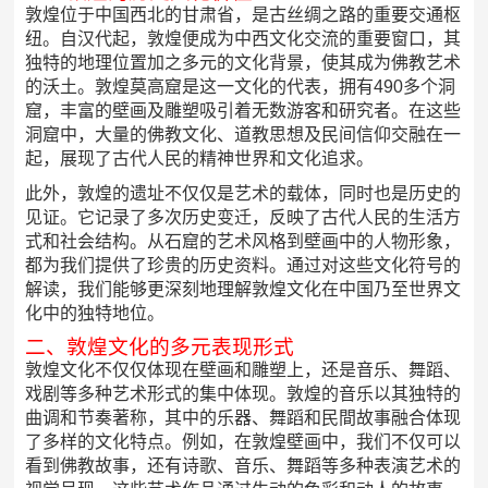
敦煌位于中国西北的甘肃省，是古丝绸之路的重要交通枢
纽。自汉代起，敦煌便成为中西文化交流的重要窗口，其
独特的地理位置加之多元的文化背景，使其成为佛教艺术
的沃土。敦煌莫高窟是这一文化的代表，拥有490多个洞
窟，丰富的壁画及雕塑吸引着无数游客和研究者。在这些
洞窟中，大量的佛教文化、道教思想及民间信仰交融在一
起，展现了古代人民的精神世界和文化追求。
此外，敦煌的遗址不仅仅是艺术的载体，同时也是历史的
见证。它记录了多次历史变迁，反映了古代人民的生活方
式和社会结构。从石窟的艺术风格到壁画中的人物形象，
都为我们提供了珍贵的历史资料。通过对这些文化符号的
解读，我们能够更深刻地理解敦煌文化在中国乃至世界文
化中的独特地位。
二、敦煌文化的多元表现形式
敦煌文化不仅仅体现在壁画和雕塑上，还是音乐、舞蹈、
戏剧等多种艺术形式的集中体现。敦煌的音乐以其独特的
曲调和节奏著称，其中的乐器、舞蹈和民間故事融合体现
了多样的文化特点。例如，在敦煌壁画中，我们不仅可以
看到佛教故事，还有诗歌、音乐、舞蹈等多种表演艺术的