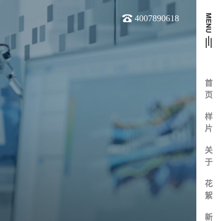
4007890618
首
页
样
片
关
于
花
絮
新