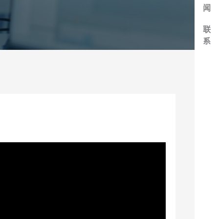
闻
联
系