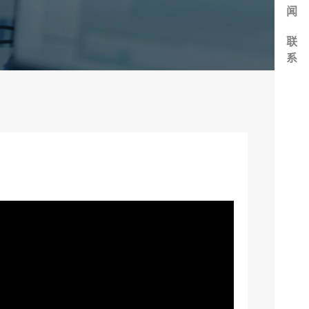
闻
联
系