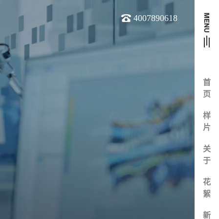
4007890618
首
页
样
片
关
于
花
絮
新