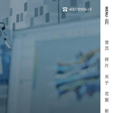
4007890618
首
页
样
片
关
于
花
絮
新