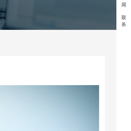
闻
联
系