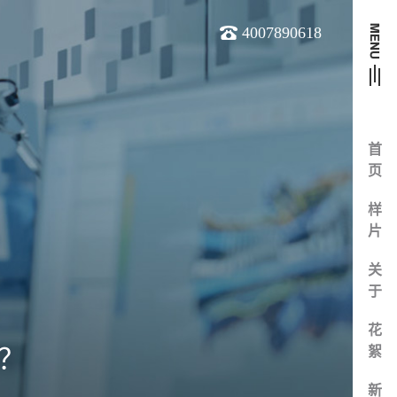
4007890618
首
页
样
片
关
于
花
？
絮
新