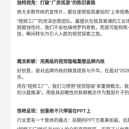
独特视角：打破“厂房巡游”的陈旧套路
绝大多数传统的宣传片，都在使用极其庸俗的“上帝视角
“视频工厂”的资深创意团队，最擅长在极其普通的工业
耐腐蚀性时，我们不会枯燥地罗列参数，而是可能构筑一
技，瞬间转化为引人入胜的视觉探索之旅。
概念新颖：用高级的视觉隐喻重塑品牌内核
好创意，是对品牌内核的精准提炼与升华。在面对“20
乐。
而在“视频工厂”，我们习惯用“视觉隐喻”来重塑概念
的沙盘推演”。用极具前瞻性的新颖概念作为整部片子
惊艳呈现：创意绝不只停留在PPT上
行业里有一个致命的痛点：前期的PPT方案美如画，