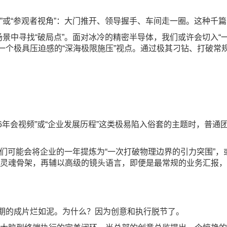
”或“参观者视角”：大门推开、领导握手、车间走一圈。这种千
场景中寻找“破局点”。面对冰冷的精密半导体，我们或许会切入“
个极具压迫感的“深海极限施压”视点。通过极其刁钻、打破常规
26年会视频”或“企业发展历程”这类极易陷入俗套的主题时，普
。我们可能会将企业的一年提炼为“一次打破物理边界的引力突围”
的灵魂骨架，再辅以高级的镜头语言，即便是最常规的业务汇报
后期的成片烂如泥。为什么？因为创意和执行脱节了。