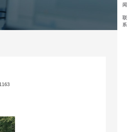
闻
联
系
163