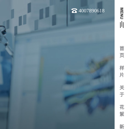
4007890618
首
页
样
片
关
于
花
絮
新