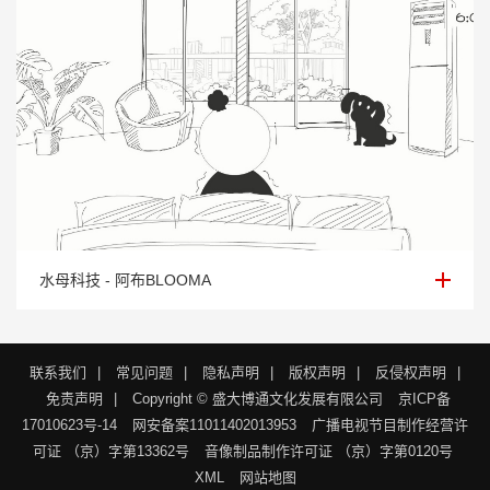
水母科技 - 阿布BLOOMA
水母科技 - 阿布BLOOMA
联系我们
|
常见问题
|
隐私声明
|
版权声明
|
反侵权声明
|
免责声明
|
Copyright © 盛大博通文化发展有限公司
京ICP备
17010623号-14
网安备案11011402013953
广播电视节目制作经营许
可证 （京）字第13362号
音像制品制作许可证 （京）字第0120号
XML
网站地图