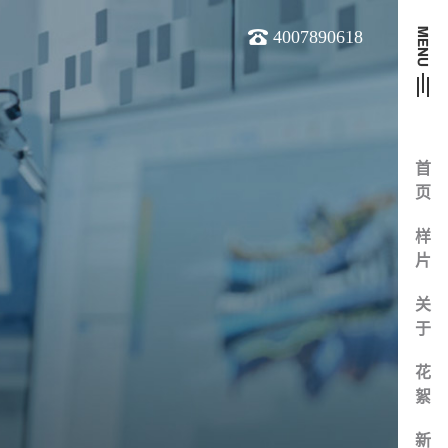
4007890618
首
页
样
片
关
于
花
絮
新