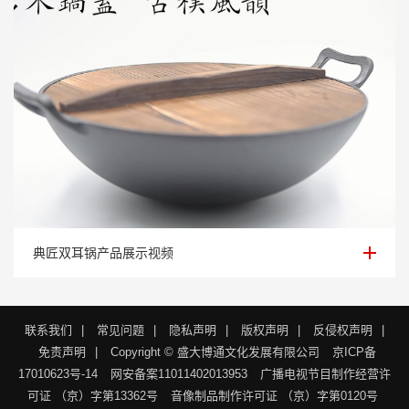
典匠双耳锅产品展示视频
典匠双耳锅产品展示视频
联系我们
|
常见问题
|
隐私声明
|
版权声明
|
反侵权声明
|
免责声明
|
Copyright © 盛大博通文化发展有限公司
京ICP备
17010623号-14
网安备案11011402013953
广播电视节目制作经营许
可证 （京）字第13362号
音像制品制作许可证 （京）字第0120号