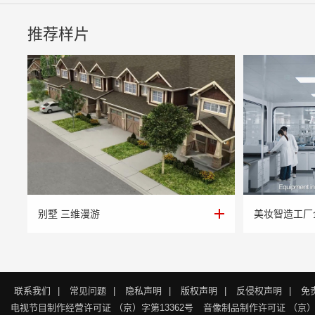
推荐样片
别墅 三维漫游
美妆智造工厂
别墅 三维漫游
美妆智造工厂
联系我们
|
常见问题
|
隐私声明
|
版权声明
|
反侵权声明
|
免
电视节目制作经营许可证 （京）字第13362号
音像制品制作许可证 （京）字