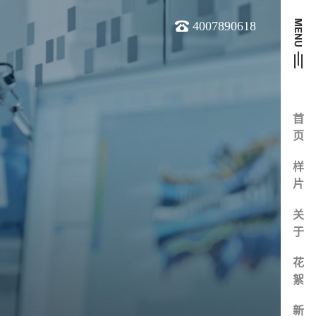
4007890618
首
页
样
片
关
于
花
絮
新