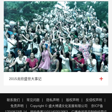
2015龙欣盛世大事记
2015龙欣盛世大事记
联系我们
|
常见问题
|
隐私声明
|
版权声明
|
反侵权声明
|
免责声明
|
Copyright © 盛大博通文化发展有限公司
京ICP备
17010623号-14
网安备案11011402013953
广播电视节目制作经营许