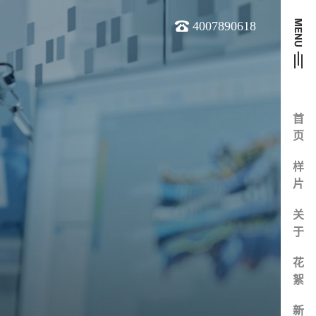
4007890618
首
页
样
片
关
于
花
絮
新