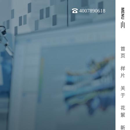
4007890618
首
页
样
片
关
于
花
絮
新