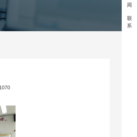
闻
联
系
070