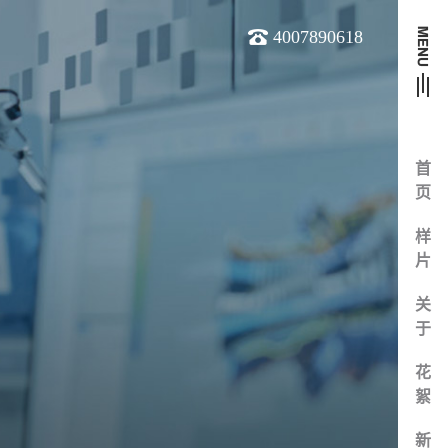
4007890618
首
页
样
片
关
于
花
絮
新