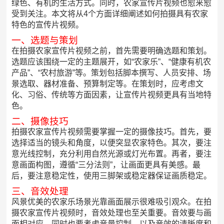
绿色、有机的生活方式。同时，农家宣传片视频也愈来愈
受到关注。本文将从4个方面详细阐述如何拍摄具有农家
特色的宣传片视频。
一、选题与策划
在拍摄农家宣传片视频之前，首先需要明确选题和策划。
选题应该围绕一定的主题展开，如“农家乐”、“健康有机农
产品”、“农村旅游”等。策划包括脚本撰写、人员安排、场
景选取、器材准备、预算制定等。在策划时，应考虑文
化、习俗、传统等方面因素，让宣传片视频更具有当地特
色。
二、摄像技巧
拍摄农家宣传片视频需要掌握一定的摄像技巧。首先，要
选择适当的镜头和角度，以便突显农家特色。其次，要注
意光线控制，充分利用自然光源或灯光布置。再者，要注
意画面构图，遵循“三分法则”，让画面更具有美感。最
后，要注意稳定性，使用三脚架或稳定器保证画质稳定。
三、音效处理
风景优美的农家乐场景光靠画面展示很难吸引观众。在拍
摄农家宣传片视频时，音效处理也至关重要。音效要与画
面相对应，同时也要考虑音量控制，以及音效的清晰度和