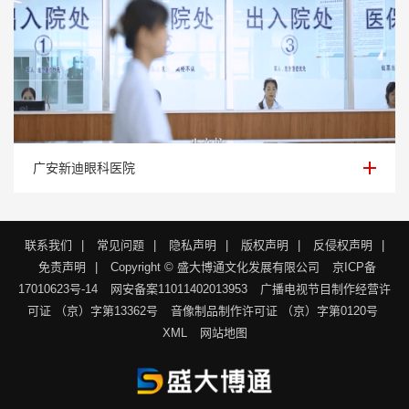
广安新迪眼科医院
广安新迪眼科医院
联系我们
|
常见问题
|
隐私声明
|
版权声明
|
反侵权声明
|
免责声明
|
Copyright © 盛大博通文化发展有限公司
京ICP备
17010623号-14
网安备案11011402013953
广播电视节目制作经营许
可证 （京）字第13362号
音像制品制作许可证 （京）字第0120号
XML
网站地图