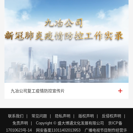
九冶公司复工疫情防控宣传片
九冶公司复工疫情防控宣传片
联系我们
|
常见问题
|
隐私声明
|
版权声明
|
反侵权声明
|
免责声明
|
Copyright © 盛大博通文化发展有限公司
京ICP备
17010623号-14
网安备案11011402013953
广播电视节目制作经营许