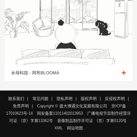
水母科技 - 阿布BLOOMA
水母科技 - 阿布BLOOMA
联系我们
|
常见问题
|
隐私声明
|
版权声明
|
反侵权声明
|
免责声明
|
Copyright © 盛大博通文化发展有限公司
京ICP备
17010623号-14
网安备案11011402013953
广播电视节目制作经营许
可证 （京）字第13362号
音像制品制作许可证 （京）字第0120号
XML
网站地图