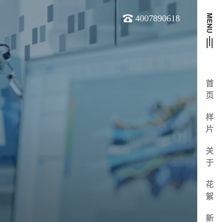
4007890618
首
页
样
片
关
于
花
絮
新