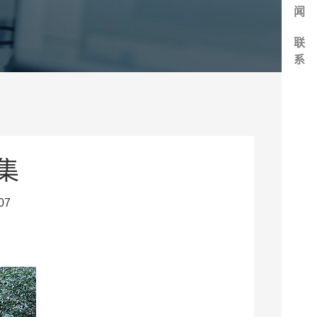
闻
联
系
集
07