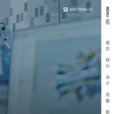
4007890618
首
页
样
片
关
于
花
絮
新