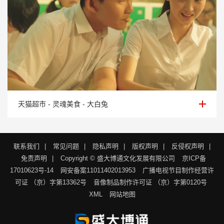
天猫超市 - 灵魂美食 - 大白兔
天猫超市 - 灵魂美食 - 大白兔
联系我们
|
常见问题
|
隐私声明
|
版权声明
|
反侵权声明
|
免责声明
|
Copyright © 盛大博通文化发展有限公司
京ICP备
17010623号-14
网安备案11011402013953
广播电视节目制作经营许
可证 （京）字第13362号
音像制品制作许可证 （京）字第0120号
XML
网站地图